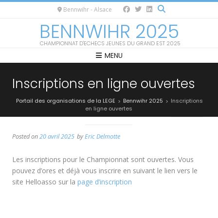
Bennwihr - Alsace
BENNWIHR 2025
CHAMPIONNAT D'ECHECS JEUNES DU GRAND EST 2025
MENU
Inscriptions en ligne ouvertes
Portail des organisations de la LEGE
Bennwihr 2025
Inscriptions
>
>
en ligne ouvertes
Posted on
20 avril 2025
by
Eric Delmotte
Les inscriptions pour le Championnat sont ouvertes. Vous
pouvez d’ores et déjà vous inscrire en suivant le lien vers le
site Helloasso sur la
page d’inscription